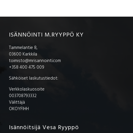
FOOTER
ISÄNNÖINTI M.RYYPPÖ KY
Tammelantie 8,
03600 Karkkila
toimisto@mrisannointi.com
+358 400 475 009
Sähköiset laskutustiedot:
Verkkolaskuosoite
003708793332
Välittäjä
OKOYFIHH
Isännöitsijä Vesa Ryyppö