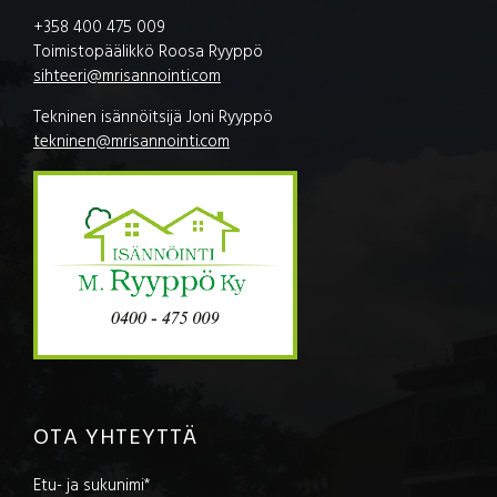
+358 400 475 009
Toimistopäälikkö Roosa Ryyppö
sihteeri@mrisannointi.com
Tekninen isännöitsijä Joni Ryyppö
tekninen@mrisannointi.com
OTA YHTEYTTÄ
Etu- ja sukunimi*