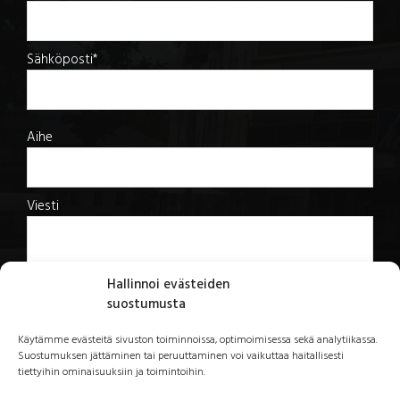
Sähköposti*
Aihe
Viesti
Hallinnoi evästeiden
suostumusta
Roskapostinsuodatin:
Käytämme evästeitä sivuston toiminnoissa, optimoimisessa sekä analytiikassa.
Paljonko on 10 plus kolme (vastaa numeroilla)?
Suostumuksen jättäminen tai peruuttaminen voi vaikuttaa haitallisesti
tiettyihin ominaisuuksiin ja toimintoihin.