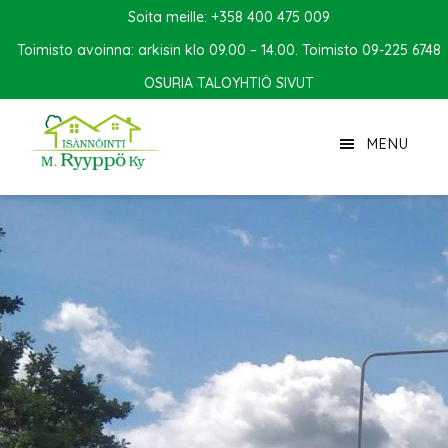
Hyppää
Hyppää
Soita meille: +358 400 475 009
pääsisältöön
alatunnisteeseen
Toimisto avoinna: arkisin klo 09.00 – 14.00. Toimisto 09-225 6748
OSURIA TALOYHTIÖ SIVUT
IS
MENU
MAIN
CONTENT